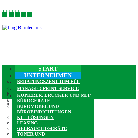
START
UNTERNEHMEN
SUPPORT
BERATUNGSZENTRUM FÜR
BÜROTECHNIK
PRODUKTE
MANAGED PRINT SERVICE
REFERENZEN
KUNDENDIENST UND SUPPORT
KONTAKT
KOPIERER, DRUCKER UND MFP
BLOG
TONER BESTELLEN UND
BÜROGERÄTE
UNSER NETZWERK
STÖRUNGSMELDUNG
BÜROMÖBEL UND
BÜROEINRICHTUNGEN
KI – LÖSUNGEN
LEASING
GEBRAUCHTGERÄTE
TONER UND